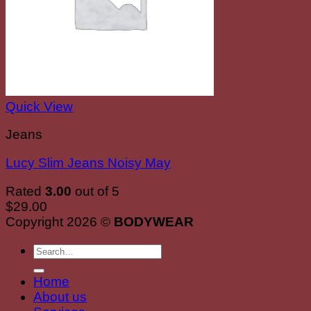
Quick View
Jeans
Lucy Slim Jeans Noisy May
Rated
3.00
out of 5
$
29.00
Copyright 2026 ©
BODYWEAR
Search
for:
Home
About us