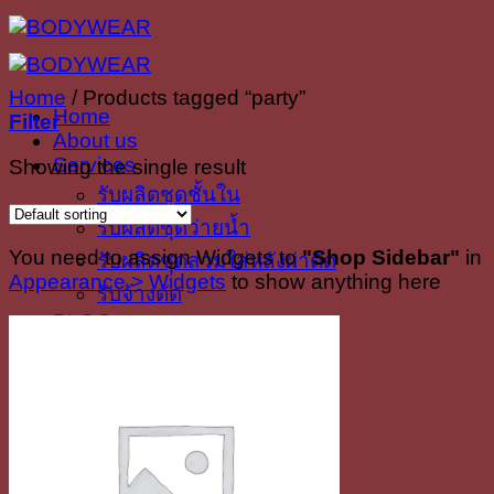
Skip
to
content
Home
/
Products tagged “party”
Home
Filter
About us
Services
Showing the single result
รับผลิตชุดชั้นใน
รับผลิตชุดว่ายน้ำ
You need to assign Widgets to
"Shop Sidebar"
in
รับผลิตชุดสวมใส่หลังผ่าตัด
Appearance > Widgets
to show anything here
รับจ้างตัด
BLOG
Contact Us