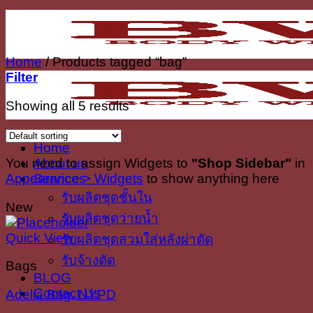
Skip
to
content
Home
/
Products tagged “bag”
Filter
Showing all 5 results
Home
You need to assign Widgets to
"Shop Sidebar"
in
About us
Appearance > Widgets
to show anything here
Services
รับผลิตชุดชั้นใน
New
รับผลิตชุดว่ายน้ำ
Quick View
รับผลิตชุดสวมใส่หลังผ่าตัด
รับจ้างตัด
Bags
BLOG
Contact Us
Adelia Bag, NYPD